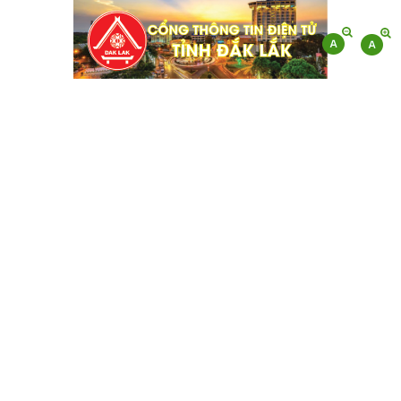
CHI CỤC QUẢN LÝ CHẤT LƯỢNG
NÔNG LÂM SẢN VÀ THỦY SẢN ĐẮK