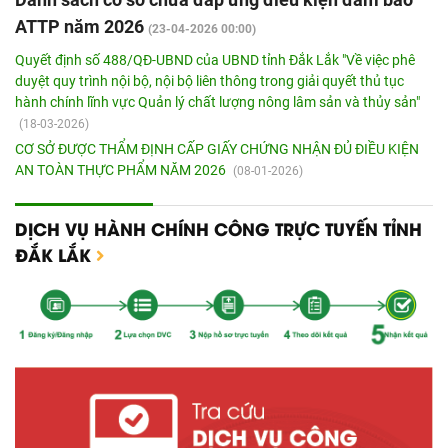
ATTP năm 2026
(23-04-2026 00:00)
Quyết định số 488/QĐ-UBND của UBND tỉnh Đắk Lắk "Về việc phê
duyệt quy trình nội bộ, nội bộ liên thông trong giải quyết thủ tục
hành chính lĩnh vực Quản lý chất lượng nông lâm sản và thủy sản"
(18-03-2026)
CƠ SỞ ĐƯỢC THẨM ĐỊNH CẤP GIẤY CHỨNG NHẬN ĐỦ ĐIỀU KIỆN
AN TOÀN THỰC PHẨM NĂM 2026
(08-01-2026)
DỊCH VỤ HÀNH CHÍNH CÔNG TRỰC TUYẾN TỈNH
ĐẮK LẮK