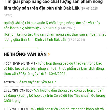
Tìm giải pháp nâng cao chất lượng sản phẩm nông
lâm thủy sản trên địa bàn tỉnh Đắk Lắk
(29-05-2025
00:00)
Đại hội Chi bộ Chi cục Quản lý chất lượng Nông lâm sản và Thủy
sản lần thứ V, Nhiệm kỳ 2025-2027
(24-05-2025)
Hội nghị kết nối tiêu thụ sản phẩm nông sản, thủy sản an toàn, chất
lượng giữa tỉnh Bình Định và tỉnh Đắk Lắk
(17-07-2024)
HỆ THỐNG VĂN BẢN
466/TB-SPS-BNNMT
- Tổng hợp thông báo dự thảo và thông báo
có hiệu lực về các biện pháp an toàn thực phẩm và kiểm dịch động,
thực vật (SPS) từ ngày 16/6 - 30/6/2026
4/2026
- Sổ tay tuyên truyền ATTP
2728/SKHCN-TÐC
- V/v hướng dẫn thông báo công bố hợp chuẩn
và đăng ký công bố hợp quy trên Cơ sở dữ liệu Tiêu chuẩn Đo lường
Chất lượng
1832/SCT-QLTM
- V/v phối hợp triển khai chương trình khảo sát và