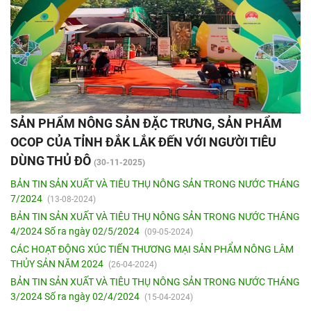
SẢN PHẨM NÔNG SẢN ĐẶC TRƯNG, SẢN PHẨM
OCOP CỦA TỈNH ĐẮK LẮK ĐẾN VỚI NGƯỜI TIÊU
DÙNG THỦ ĐÔ
(30-11-2025)
BẢN TIN SẢN XUẤT VÀ TIÊU THỤ NÔNG SẢN TRONG NƯỚC THÁNG
7/2024
(13-08-2024)
BẢN TIN SẢN XUẤT VÀ TIÊU THỤ NÔNG SẢN TRONG NƯỚC THÁNG
4/2024 Số ra ngày 02/5/2024
(09-05-2024)
CÁC HOẠT ĐỘNG XÚC TIẾN THƯƠNG MẠI SẢN PHẨM NÔNG LÂM
THỦY SẢN NĂM 2024
(26-04-2024)
BẢN TIN SẢN XUẤT VÀ TIÊU THỤ NÔNG SẢN TRONG NƯỚC THÁNG
3/2024 Số ra ngày 02/4/2024
(15-04-2024)