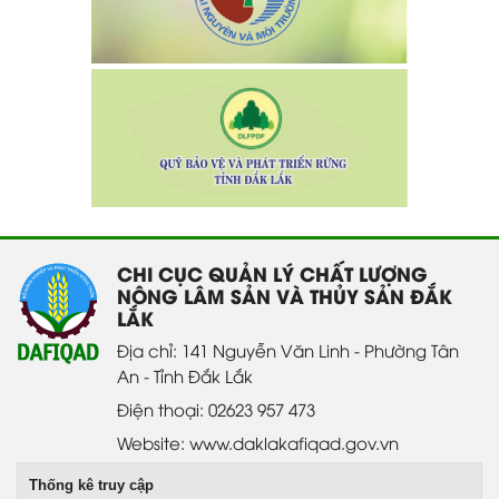
CHI CỤC QUẢN LÝ CHẤT LƯỢNG
NÔNG LÂM SẢN VÀ THỦY SẢN ĐẮK
LẮK
Địa chỉ: 141 Nguyễn Văn Linh - Phường Tân
An - Tỉnh Đắk Lắk
Điện thoại: 02623 957 473
Website: www.daklakafiqad.gov.vn
Thống kê truy cập