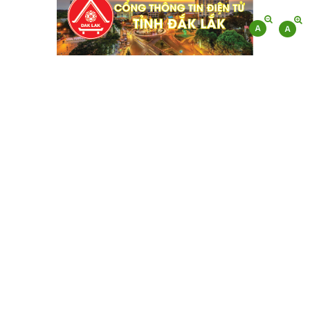
CHI CỤC QUẢN LÝ CHẤT LƯỢNG
NÔNG LÂM SẢN VÀ THỦY SẢN ĐẮK
LẮK