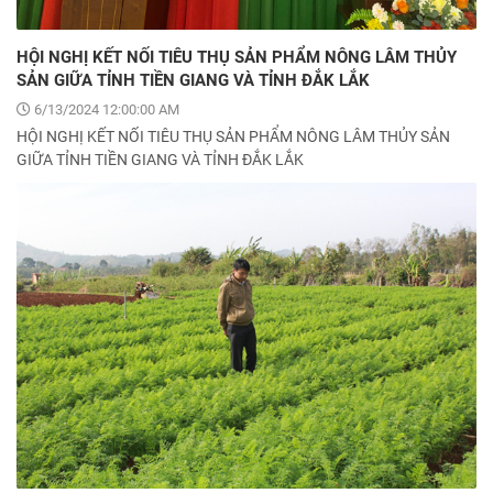
HỘI NGHỊ KẾT NỐI TIÊU THỤ SẢN PHẨM NÔNG LÂM THỦY
SẢN GIỮA TỈNH TIỀN GIANG VÀ TỈNH ĐẮK LẮK
6/13/2024 12:00:00 AM
HỘI NGHỊ KẾT NỐI TIÊU THỤ SẢN PHẨM NÔNG LÂM THỦY SẢN
GIỮA TỈNH TIỀN GIANG VÀ TỈNH ĐẮK LẮK