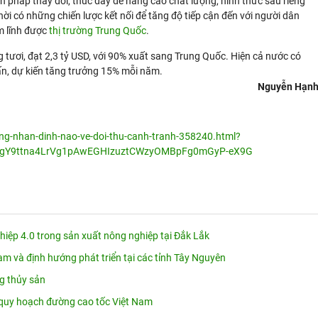
n pháp thay đổi, thúc đẩy để nâng cao chất lượng, hình thức sầu riêng
ời có những chiến lược kết nối để tăng độ tiếp cận đến với người dân
m lĩnh được
thị trường Trung Quốc
.
tươi, đạt 2,3 tỷ USD, với 90% xuất sang Trung Quốc. Hiện cả nước có
tấn, dự kiến tăng trưởng 15% mỗi năm.
Nguyễn Hạn
eng-nhan-dinh-nao-ve-doi-thu-canh-tranh-358240.html?
SdgY9ttna4LrVg1pAwEGHIzuztCWzyOMBpFg0mGyP-eX9G
ệp 4.0 trong sản xuất nông nghiệp tại Đắk Lắk
am và định hướng phát triển tại các tỉnh Tây Nguyên
ng thủy sản
quy hoạch đường cao tốc Việt Nam