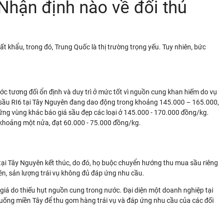
 Nhận định nào về đối thủ
ất khẩu, trong đó, Trung Quốc là thị trường trọng yếu. Tuy nhiên, bức
ước tương đối ổn định và duy trì ở mức tốt vì nguồn cung khan hiếm do vụ
iá sầu RI6 tại Tây Nguyên đang dao động trong khoảng 145.000 – 165.000,
hững vùng khác báo giá sầu đẹp các loại ở 145.000 - 170.000 đồng/kg.
n khoảng một nửa, đạt 60.000 - 75.000 đồng/kg.
 tại Tây Nguyên kết thúc, do đó, họ buộc chuyển hướng thu mua sầu riêng
ên, sản lượng trái vụ không đủ đáp ứng nhu cầu.
giá do thiếu hụt nguồn cung trong nước. Đại diện một doanh nghiệp tại
uống miền Tây để thu gom hàng trái vụ và đáp ứng nhu cầu của các đối