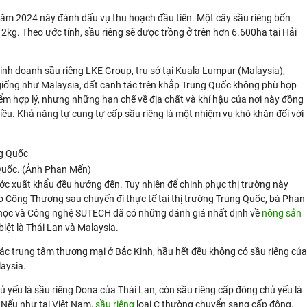
năm 2024 này đánh dấu vụ thu hoạch đầu tiên. Một cây sầu riêng bốn
2kg. Theo ước tính, sầu riêng sẽ được trồng ở trên hơn 6.600ha tại Hải
inh doanh sầu riêng LKE Group, trụ sở tại Kuala Lumpur (Malaysia),
iống như Malaysia, đất canh tác trên khắp Trung Quốc không phù hợp
iểm hợp lý, nhưng những hạn chế về địa chất và khí hậu của nơi này đồng
nhiều. Khả năng tự cung tự cấp sầu riêng là một nhiệm vụ khó khăn đối với
g Quốc. (Ảnh Phan Mến)
ước xuất khẩu đều hướng đến. Tuy nhiên để chinh phục thị trường này
o Công Thương sau chuyến đi thực tế tại thị trường Trung Quốc, bà Phan
học và Công nghệ SUTECH đã có những đánh giá nhất định về
nông sản
iệt là Thái Lan và Malaysia.
các trung tâm thương mại ở Bắc Kinh, hầu hết đều không có sầu riêng của
aysia.
hủ yếu là sầu riêng Dona của Thái Lan, còn sầu riêng cấp đông chủ yếu là
Nếu như tại Việt Nam,
sầu riêng
loại C thường chuyển sang cấp đông.