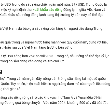
tỷ USD, trong đó sầu riêng chiếm gần một nửa, 3 tỷ USD. Trung Quốc là
, việc ký nghị định thư
xuất khẩu sầu riêng
đông lạnh giữa Việt Nam và
uất khẩu sầu riêng đông lạnh sang thị trường tỷ dân này có thể đạt
Việt Nam, dự báo giá sầu riêng còn tăng khi người tiêu dùng Trung
 rau quả trong và ngoài nước tăng mạnh vào quý cuối năm, cùng với hiệu
uất khẩu rau quả Việt Nam tăng trưởng bền vững.
 tỷ USD, tăng hơn 25% so với 2023. Trong đó, sầu riêng có thể đạt kỷ lục
trong đó sầu riêng vẫn đóng vai trò chủ lực.
g
hợ”. Trong vài năm gần đây, nông dân trồng sầu riêng tại một số quốc
Quốc. Tuy nhiên, hiện xuất hiện lo ngại rằng đam mê của người tiêu dùn
 thời gian tới.
ồng sầu riêng rộng rãi ở các khu vực như Tam Á và Yucai đều ở Hải
tương đương quả bóng chuyền. Vào năm 2024, khoảng 500 cây đã bắt đầu