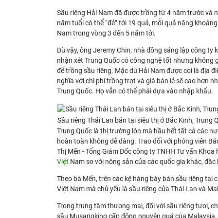
Sầu riêng Hải Nam đã được trồng từ 4 năm trước và 
năm tuổi có thể “đẻ” tới 19 quả, mỗi quả nặng khoảng 
Nam trong vòng 3 đến 5 năm tới.
Dù vậy, ông Jeremy Chin, nhà đồng sáng lập công ty k
nhận xét Trung Quốc có công nghệ tốt nhưng không g
để trồng sầu riêng. Mặc dù Hải Nam được coi là địa đ
nghĩa với chi phí trồng trọt và giá bán lẻ sẽ cao hơn 
Trung Quốc. Họ vẫn có thể phải dựa vào nhập khẩu.
Sầu riêng Thái Lan bán tại siêu thị ở Bắc Kinh, Trun
Trung Quốc là thị trường lớn mà hầu hết tất cả các n
hoàn toàn không dễ dàng. Trao đổi với phóng viên Bá
Thị Mến - Tổng Giám Đốc công ty TNHH Tư vấn Khoa 
Việt
Nam so với nông sản của các quốc gia khác, đặc b
Theo bà Mến, trên các kệ hàng bày bán sầu riêng tại 
Việt Nam mà chủ yếu là sầu riêng của Thái Lan và Mal
Trong trung tâm thương mại, đối với sầu riêng tươi, c
sầu Musangking cấp đông nguyên quả của Malaysia. 