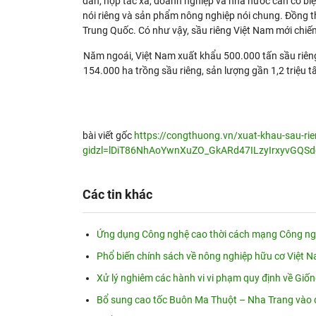
dân, hợp tác xã, doanh nghiệp và nhà nước cần có biệ
nói riêng và sản phẩm nông nghiệp nói chung. Đồng th
Trung Quốc. Có như vậy, sầu riêng Việt Nam mới chiế
Năm ngoái, Việt Nam xuất khẩu 500.000 tấn sầu riêng 
154.000 ha trồng sầu riêng, sản lượng gần 1,2 triệu 
bài viết gốc
https://congthuong.vn/xuat-khau-sau-ri
gidzl=lDiT86NhAoYwnXuZO_GkARd47ILzyIrxyvGQ
Các tin khác
Ứng dụng Công nghệ cao thời cách mạng Công nghi
Phổ biến chính sách về nông nghiệp hữu cơ Việt N
Xử lý nghiêm các hành vi vi phạm quy định về Giố
Bổ sung cao tốc Buôn Ma Thuột – Nha Trang vào 