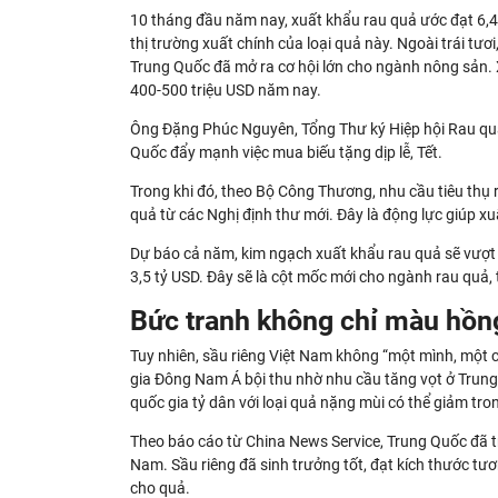
10 tháng đầu năm nay, xuất khẩu rau quả ước đạt 6,4 
thị trường xuất chính của loại quả này. Ngoài trái tươi
Trung Quốc đã mở ra cơ hội lớn cho ngành nông sản. X
400-500 triệu USD năm nay.
Ông Đặng Phúc Nguyên, Tổng Thư ký Hiệp hội Rau quả 
Quốc đẩy mạnh việc mua biếu tặng dịp lễ, Tết.
Trong khi đó, theo Bộ Công Thương, nhu cầu tiêu thụ
quả từ các Nghị định thư mới. Đây là động lực giúp x
Dự báo cả năm, kim ngạch xuất khẩu rau quả sẽ vượt 7
3,5 tỷ USD. Đây sẽ là cột mốc mới cho ngành rau quả, 
Bức tranh không chỉ màu hồn
Tuy nhiên, sầu riêng Việt Nam không “một mình, một c
gia Đông Nam Á bội thu nhờ nhu cầu tăng vọt ở Trung 
quốc gia tỷ dân với loại quả nặng mùi có thể giảm trong
Theo báo cáo từ China News Service, Trung Quốc đã tr
Nam. Sầu riêng đã sinh trưởng tốt, đạt kích thước 
cho quả.