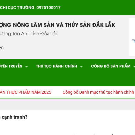
 CHI CỤC TRƯỞNG: 0975100017
ƯỢNG NÔNG LÂM SẢN VÀ THỦY SẢN ĐẮK LẮK
hường Tân An - Tỉnh Đắk Lắk
vn
UYÊN TRUYỀN
THỦ TỤC HÀNH CHÍNH
CÔNG BỐ SẢN PHẨM
HỰC PHẨM NĂM 2025
Công bố Danh mục thủ tục hành chính (TTHC) đ
ủ cạnh tranh?