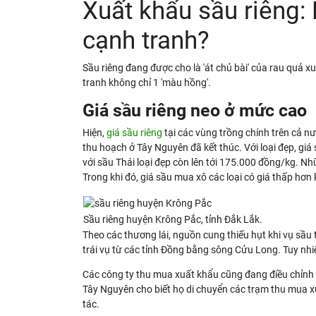
Xuất khẩu sầu riêng:
cạnh tranh?
Sầu riêng đang được cho là 'át chủ bài' của rau quả xu
tranh không chỉ 1 'màu hồng'.
Giá sầu riêng neo ở mức cao
Hiện,
giá sầu riêng
tại các vùng trồng chính trên cả n
thu hoạch ở Tây Nguyên đã kết thúc. Với loại đẹp, g
với sầu Thái loại đẹp còn lên tới 175.000 đồng/kg. N
Trong khi đó, giá sầu mua xô các loại có giá thấp hơ
Sầu riêng huyện Krông Pắc, tỉnh Đắk Lắk.
Theo các thương lái, nguồn cung thiếu hụt khi vụ sầu
trái vụ từ các tỉnh Đồng bằng sông Cửu Long. Tuy nhi
Các công ty thu mua xuất khẩu cũng đang điều chỉnh 
Tây Nguyên cho biết họ di chuyển các trạm thu mua x
tác.