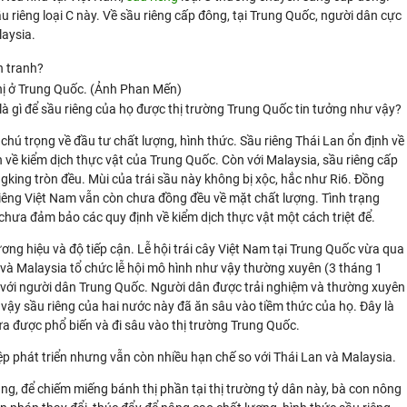
ầu riêng loại C này. Về sầu riêng cấp đông, tại Trung Quốc, người dân cực
aysia.
thị ở Trung Quốc. (Ảnh Phan Mến)
 là gì để sầu riêng của họ được thị trường Trung Quốc tin tưởng như vậy?
t chú trọng về đầu tư chất lượng, hình thức. Sầu riêng Thái Lan ổn định về
nh về kiểm dịch thực vật của Trung Quốc. Còn với Malaysia, sầu riêng cấp
ing tròn đều. Mùi của trái sầu này không bị xộc, hắc như Ri6. Đồng
u riêng Việt Nam vẫn còn chưa đồng đều về mặt chất lượng. Tình trạng
chưa đảm bảo các quy định về kiểm dịch thực vật một cách triệt để.
ơng hiệu và độ tiếp cận. Lễ hội trái cây Việt Nam tại Trung Quốc vừa qua
an và Malaysia tổ chức lễ hội mô hình như vậy thường xuyên (3 tháng 1
ộc với người dân Trung Quốc. Người dân được trải nghiệm và thường xuyên
ì vậy sầu riêng của hai nước này đã ăn sâu vào tiềm thức của họ. Đây là
a được phổ biến và đi sâu vào thị trường Trung Quốc.
ệp phát triển nhưng vẫn còn nhiều hạn chế so với Thái Lan và Malaysia.
g, để chiếm miếng bánh thị phần tại thị trường tỷ dân này, bà con nông