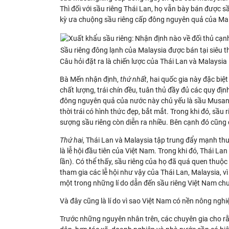
Thì đối với sầu riêng Thái Lan, họ vẫn bày bán được s
kỳ ưa chuộng sầu riêng cấp đông nguyên quả của Mal
Sầu riêng đông lạnh của Malaysia được bán tại siêu 
Câu hỏi đặt ra là chiến lược của Thái Lan và Malaysia
Bà Mến nhận định,
thứ nhất
, hai quốc gia này đặc biệ
chất lượng, trái chín đều, tuân thủ đầy đủ các quy đị
đông nguyên quả của nước này chủ yếu là sầu Musangk
thời trái có hình thức đẹp, bắt mắt. Trong khi đó, sầ
sượng sầu riêng còn diễn ra nhiều. Bên cạnh đó cũng 
Thứ hai
, Thái Lan và Malaysia tập trung đẩy mạnh thư
là lễ hội đầu tiên của Việt Nam. Trong khi đó, Thái L
lần). Có thể thấy, sầu riêng của họ đã quá quen thu
tham gia các lễ hội như vậy của Thái Lan, Malaysia, v
một trong những lí do dẫn đến sầu riêng Việt Nam chư
Và đây cũng là lí do vì sao Việt Nam có nền nông nghi
Trước những nguyên nhân trên, các chuyên gia cho rằn