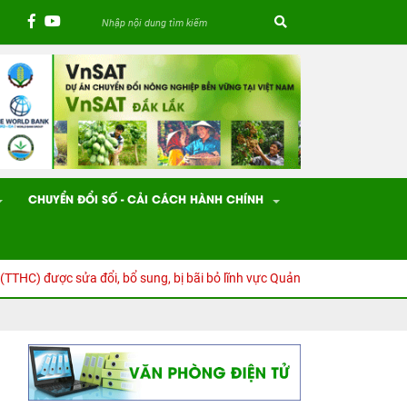
CHUYỂN ĐỔI SỐ - CẢI CÁCH HÀNH CHÍNH
ược sửa đổi, bổ sung, bị bãi bỏ lĩnh vực Quản lý chất lượng nông lâm s