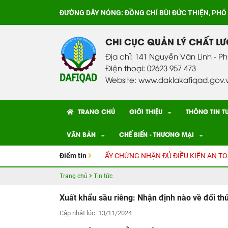
ĐƯỜNG DÂY NÓNG:
ĐỒNG CHÍ BÙI ĐỨC THIỆN, PHÓ
CHI CỤC QUẢN LÝ CHẤT L
Địa chỉ: 141 Nguyễn Văn Linh - P
Điện thoại: 02623 957 473
Website: www.daklakafiqad.gov.
TRANG CHỦ
GIỚI THIỆU
THÔNG TIN T
VĂN BẢN
CHẾ BIẾN - THƯƠNG MẠI
 ĐƯỢC THẨM ĐỊNH CẤP GIẤY CHỨNG NHẬN ĐỦ ĐIỀU KIỆN AN TOÀN T
Điểm tin
Trang chủ
Tin tức
Xuất khẩu sầu riêng: Nhận định nào về đối th
Cập nhật lúc: 13/11/2024