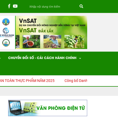
CHUYỂN ĐỔI SỐ - CẢI CÁCH HÀNH CHÍNH
TOÀN THỰC PHẨM NĂM 2025
Công bố Danh mục thủ tục hành chính (