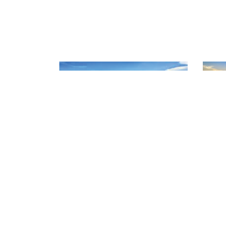
CHI CỤC QUẢN LÝ CHẤT L
Địa chỉ: 141 Nguyễn Văn Linh - P
Điện thoại: 02623 957 473
Website: www.daklakafiqad.gov.