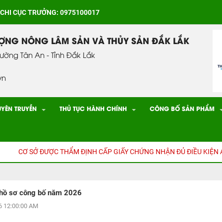
 CHI CỤC TRƯỞNG: 0975100017
ƯỢNG NÔNG LÂM SẢN VÀ THỦY SẢN ĐẮK LẮK
hường Tân An - Tỉnh Đắk Lắk
vn
UYÊN TRUYỀN
THỦ TỤC HÀNH CHÍNH
CÔNG BỐ SẢN PHẨM
CƠ SỞ ĐƯỢC THẨM ĐỊNH CẤP GIẤY CHỨNG NHẬN ĐỦ ĐIỀU KIỆN AN 
n hồ sơ công bố năm 2026
 12:00:00 AM