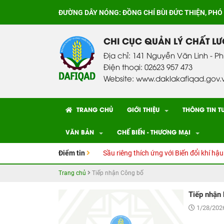
ĐƯỜNG DÂY NÓNG:
ĐỒNG CHÍ BÙI ĐỨC THIỆN, PHÓ
CHI CỤC QUẢN LÝ CHẤT L
Địa chỉ: 141 Nguyễn Văn Linh - P
Điện thoại: 02623 957 473
Website: www.daklakafiqad.gov.
TRANG CHỦ
GIỚI THIỆU
THÔNG TIN T
VĂN BẢN
CHẾ BIẾN - THƯƠNG MẠI
 dẫn kỹ thuật Canh tác cây Sầu riêng thích ứng với Biến đổi khí hậu
Điểm tin
Trang chủ
Tiếp nhận Công bố
Tiếp nhậ
1/28/2026