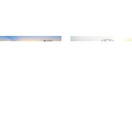
T
ƯỢNG NÔNG LÂM SẢN VÀ THỦY SẢN ĐẮK LẮK
Đ
hường Tân An - Tỉnh Đắk Lắk
T
vn
T