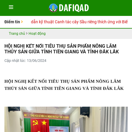
Sổ tay Hướng dẫn kỹ thuật Canh tác cây Sầu riêng thích ứng với Biến đổi
Điểm tin
Trang chủ
Hoạt động
HỘI NGHỊ KẾT NỐI TIÊU THỤ SẢN PHẨM NÔNG LÂM
THỦY SẢN GIỮA TỈNH TIỀN GIANG VÀ TỈNH ĐẮK LẮK
Cập nhật lúc: 13/06/2024
HỘI NGHỊ
KẾT NỐI TIÊU THỤ SẢN PHẨM NÔNG LÂM
THỦY SẢN GIỮA TỈNH TIỀN GIANG VÀ TỈNH ĐẮK LẮK