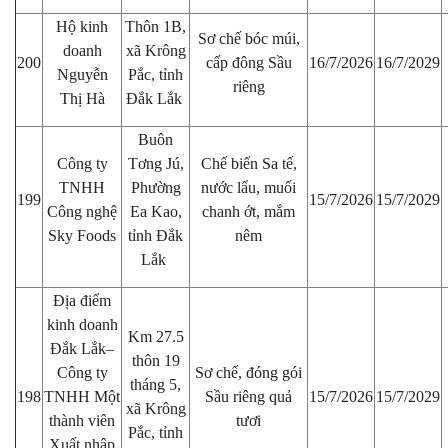
Hộ kinh
Thôn 1B,
Sơ chế bóc múi,
doanh
xã Krông
200
cấp đông Sầu
16/7/2026
16/7/2029
Nguyễn
Pắc, tỉnh
riêng
Thị Hà
Đắk Lắk
Buôn
Công ty
Tơng Jú,
Chế biến Sa tế,
TNHH
Phường
nước lẩu, muối
199
15/7/2026
15/7/2029
Công nghệ
Ea Kao,
chanh ớt, mắm
Sky Foods
tỉnh Đắk
nêm
Lắk
Địa điểm
kinh doanh
Km 27.5
Đắk Lắk–
thôn 19
Công ty
Sơ chế, đóng gói
tháng 5,
198
TNHH Một
Sầu riêng quả
15/7/2026
15/7/2029
xã Krông
thành viên
tươi
Pắc, tỉnh
Xuất nhập