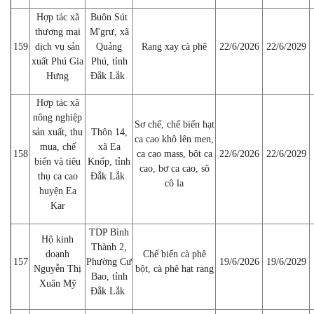
Hợp tác xã
Buôn Sút
thương mại
M'grư, xã
159
dịch vụ sản
Quảng
Rang xay cà phê
22/6/2026
22/6/2029
xuất Phú Gia
Phú, tỉnh
Hưng
Đắk Lắk
Hợp tác xã
nông nghiệp
Sơ chế, chế biến hạt
sản xuất, thu
Thôn 14,
ca cao khô lên men,
mua, chế
xã Ea
158
ca cao mass, bột ca
22/6/2026
22/6/2029
biến và tiêu
Knốp, tỉnh
cao, bơ ca cao, sô
thụ ca cao
Đắk Lắk
cô la
huyện Ea
Kar
TDP Bình
Hộ kinh
Thành 2,
doanh
Chế biến cà phê
157
Phường Cư
19/6/2026
19/6/2029
Nguyễn Thị
bột, cà phê hạt rang
Bao, tỉnh
Xuân Mỹ
Đắk Lắk