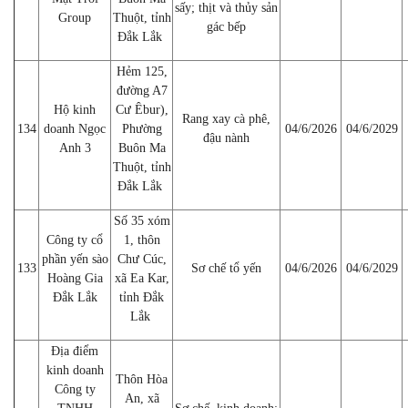
sấy; thịt và thủy sản
Group
Thuột, tỉnh
gác bếp
Đắk Lắk
Hẻm 125,
đường A7
Hộ kinh
Cư Êbur),
Rang xay cà phê,
134
doanh Ngọc
Phường
04/6/2026
04/6/2029
đậu nành
Anh 3
Buôn Ma
Thuột, tỉnh
Đắk Lắk
Số 35 xóm
Công ty cổ
1, thôn
phần yến sào
Chư Cúc,
133
Sơ chế tổ yến
04/6/2026
04/6/2029
Hoàng Gia
xã Ea Kar,
Đắk Lắk
tỉnh Đắk
Lắk
Địa điểm
kinh doanh
Thôn Hòa
Công ty
An, xã