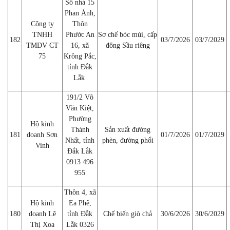
Số nhà 15
Phan Ánh,
Công ty
Thôn
TNHH
Phước An
Sơ chế bóc múi, cấp
182
03/7/2026
03/7/2029
TMDV CT
16, xã
đông Sầu riêng
75
Krông Pắc,
tỉnh Đắk
Lắk
191/2 Võ
Văn Kiệt,
Phường
Hộ kinh
Thành
Sản xuất đường
181
doanh Sơn
01/7/2026
01/7/2029
Nhất, tỉnh
phèn, đường phổi
Vinh
Đắk Lắk
0913 496
955
Thôn 4, xã
Hộ kinh
Ea Phê,
180
doanh Lê
tỉnh Đắk
Chế biến giò chả
30/6/2026
30/6/2029
Thị Xoa
Lắk 0326