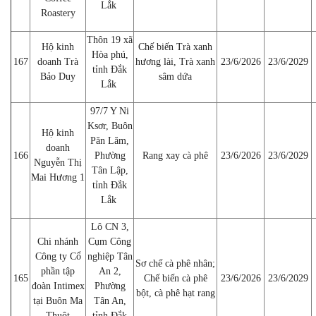
Lắk
Roastery
Thôn 19 xã
Hộ kinh
Chế biến Trà xanh
Hòa phú,
167
doanh Trà
hương lài, Trà xanh
23/6/2026
23/6/2029
tỉnh Đắk
Bảo Duy
sâm dứa
Lắk
97/7 Y Ni
Ksơr, Buôn
Hộ kinh
Păn Lăm,
doanh
166
Phường
Rang xay cà phê
23/6/2026
23/6/2029
Nguyễn Thị
Tân Lập,
Mai Hương 1
tỉnh Đắk
Lắk
Lô CN 3,
Chi nhánh
Cụm Công
Công ty Cổ
nghiệp Tân
Sơ chế cà phê nhân;
phần tập
An 2,
165
Chế biến cà phê
23/6/2026
23/6/2029
đoàn Intimex
Phường
bột, cà phê hạt rang
tại Buôn Ma
Tân An,
Thuột
tỉnh Đắk