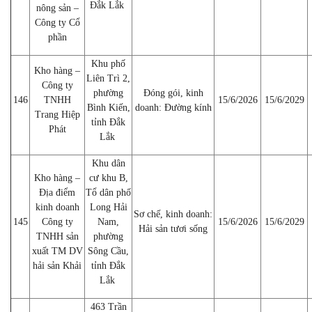
Đắk Lắk
nông sản –
Công ty Cổ
phần
Khu phố
Kho hàng –
Liên Trì 2,
Công ty
phường
Đóng gói, kinh
146
TNHH
15/6/2026
15/6/2029
Bình Kiến,
doanh: Đường kính
Trang Hiệp
tỉnh Đắk
Phát
Lắk
Khu dân
Kho hàng –
cư khu B,
Địa điểm
Tổ dân phố
kinh doanh
Long Hải
Sơ chế, kinh doanh:
145
Công ty
Nam,
15/6/2026
15/6/2029
Hải sản tươi sống
TNHH sản
phường
xuất TM DV
Sông Cầu,
hải sản Khải
tỉnh Đắk
Lắk
463 Trần