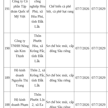
Công ty Cổ
công
phần Tập
nghiệp Hòa
Chế biến cà phê
191
07/7/2026
07/7/2029
đoàn Quốc tế
Phú, xã
bột, cà phê hạt rang
Mỹ Việt
Hòa Phú,
tỉnh Đắk
Lắk
Thôn
Công ty
Phước
TNHH Nông
Hòa, xã
Sơ chế bóc múi, cấp
190
07/7/2026
07/7/2029
sản Kim
Krông Pắc,
đông Sầu riêng
Thịnh
tỉnh Đắk
Lắk
Hộ kinh
Thôn 2, xã
doanh
Krông Pắc,
Sơ chế bóc múi, cấp
189
07/7/2026
07/7/2029
Nguyễn Thị
tỉnh Đắk
đông Sầu riêng
Trang
Lắk
Thôn
Hộ kinh
Phước Lộc
Sơ chế bóc múi, cấp
188
doanh Phạm
2, xã Ea
07/7/2026
07/7/2029
đông Sầu riêng