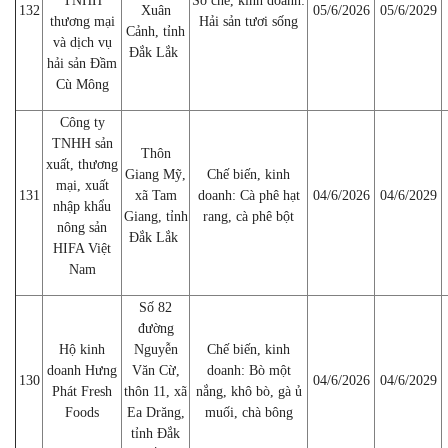
TNHH
Sơ chế, kinh doanh:
132
Xuân
05/6/2026
05/6/2029
thương mại
Hải sản tươi sống
Cảnh, tỉnh
và dịch vụ
Đắk Lắk
hải sản Đầm
Cù Mông
Công ty
TNHH sản
Thôn
xuất, thương
Giang Mỹ,
Chế biến, kinh
mại, xuất
131
xã Tam
doanh: Cà phê hạt
04/6/2026
04/6/2029
nhập khẩu
Giang, tỉnh
rang, cà phê bột
nông sản
Đắk Lắk
HIFA Việt
Nam
Số 82
đường
Hộ kinh
Nguyễn
Chế biến, kinh
doanh Hưng
Văn Cừ,
doanh: Bò một
130
04/6/2026
04/6/2029
Phát Fresh
thôn 11, xã
nắng, khô bò, gà ủ
Foods
Ea Drăng,
muối, chà bông
tỉnh Đắk