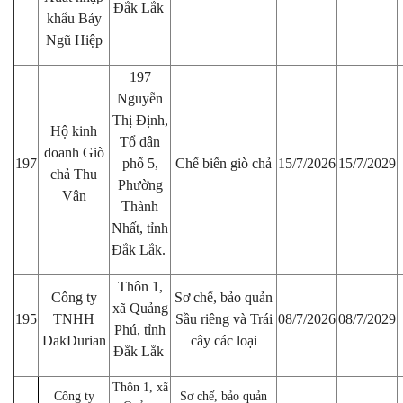
Đắk Lắk
khẩu Bảy
Ngũ Hiệp
197
Nguyễn
Thị Định,
Hộ kinh
Tổ dân
doanh Giò
197
phố 5,
Chế biến giò chả
15/7/2026
15/7/2029
chả Thu
Phường
Vân
Thành
Nhất, tỉnh
Đắk Lắk.
Thôn 1,
Công ty
Sơ chế, bảo quản
xã Quảng
195
TNHH
Sầu riêng và Trái
08/7/2026
08/7/2029
Phú, tỉnh
DakDurian
cây các loại
Đắk Lắk
Thôn 1, xã
Công ty
Sơ chế, bảo quản