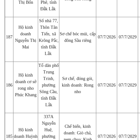
Thị Bốn
Phê, tỉnh
Đắk Lắk
Số nhà 77,
Hộ kinh
Thôn Tân
doanh
Tiến, xã
Sơ chế bóc múi, cấp
187
07/7/2026
07/7/2029
Nguyễn Thị
Krông Pắc,
đông Sầu riêng
Mai
tỉnh Đắk
Lắk
Tổ dân phố
Trung
Hộ kinh
Trinh,
Sơ chế, đóng gói,
doanh cơ sở
186
phường
kinh doanh: Rong
07/7/2026
07/7/2029
rong nho
Sông Cầu,
nho
Phúc Khang
tỉnh Đắk
Lắk
337A
Nguyễn
Chế biến, kinh
Hộ kinh
Huệ,
doanh: Giò chả,
185
doanh Huỳnh
phường
07/7/2026
07/7/2029
nem chua; Kinh