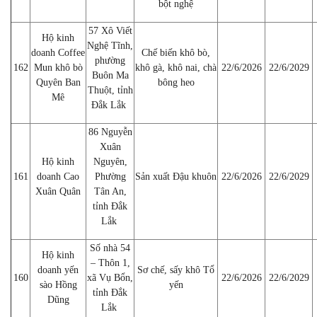
bột nghệ
57 Xô Viết
Hộ kinh
Nghệ Tĩnh,
doanh Coffee
Chế biến khô bò,
phường
162
Mun khô bò
khô gà, khô nai, chà
22/6/2026
22/6/2029
Buôn Ma
Quyên Ban
bông heo
Thuột, tỉnh
Mê
Đắk Lắk
86 Nguyễn
Xuân
Hộ kinh
Nguyên,
161
doanh Cao
Phường
Sản xuất Đậu khuôn
22/6/2026
22/6/2029
Xuân Quân
Tân An,
tỉnh Đắk
Lắk
Số nhà 54
Hộ kinh
– Thôn 1,
doanh yến
Sơ chế, sấy khô Tổ
160
xã Vụ Bổn,
22/6/2026
22/6/2029
sào Hồng
yến
tỉnh Đắk
Dũng
Lắk