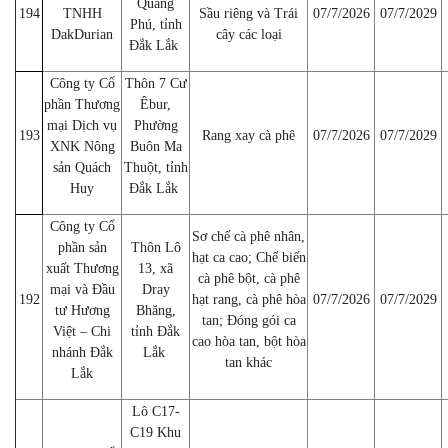
Quảng
194
TNHH
Sầu riêng và Trái
07/7/2026
07/7/2029
Phú, tỉnh
DakDurian
cây các loại
Đắk Lắk
Công ty Cổ
Thôn 7 Cư
phần Thương
Êbur,
mại Dịch vụ
Phường
193
Rang xay cà phê
07/7/2026
07/7/2029
XNK Nông
Buôn Ma
sản Quách
Thuột, tỉnh
Huy
Đắk Lắk
Công ty Cổ
Sơ chế cà phê nhân,
phần sản
Thôn Lô
hạt ca cao; Chế biến
xuất Thương
13, xã
cà phê bột, cà phê
mại và Đầu
Dray
192
hạt rang, cà phê hòa
07/7/2026
07/7/2029
tư Hương
Bhăng,
tan; Đóng gói ca
Việt – Chi
tỉnh Đắk
cao hòa tan, bột hòa
nhánh Đắk
Lắk
tan khác
Lắk
Lô C17-
C19 Khu