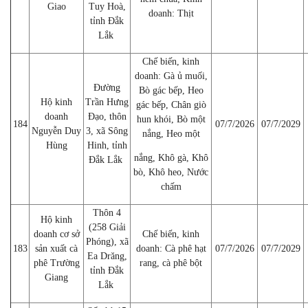
Giao
Tuy Hoà,
doanh: Thịt
tỉnh Đắk
Lắk
Chế biến, kinh
doanh: Gà ủ muối,
Đường
Bò gác bếp, Heo
Hộ kinh
Trần Hưng
gác bếp, Chân giò
doanh
Đạo, thôn
hun khói, Bò một
184
07/7/2026
07/7/2029
Nguyễn Duy
3, xã Sông
nắng, Heo một
Hùng
Hinh, tỉnh
nắng, Khô gà, Khô
Đắk Lắk
bò, Khô heo, Nước
chấm
Thôn 4
Hộ kinh
(258 Giải
doanh cơ sở
Chế biến, kinh
Phóng), xã
183
sản xuất cà
doanh: Cà phê hạt
07/7/2026
07/7/2029
Ea Drăng,
phê Trường
rang, cà phê bột
tỉnh Đắk
Giang
Lắk