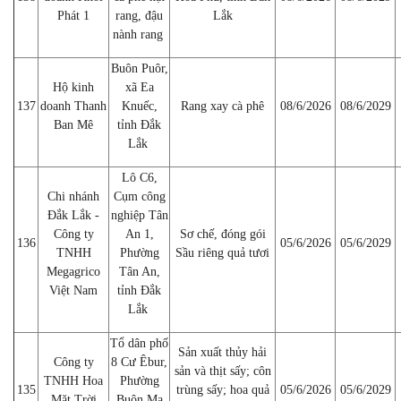
Phát 1
rang, đậu
Lắk
nành rang
Buôn Puôr,
Hộ kinh
xã Ea
137
doanh Thanh
Knuếc,
Rang xay cà phê
08/6/2026
08/6/2029
Ban Mê
tỉnh Đắk
Lắk
Lô C6,
Chi nhánh
Cụm công
Đắk Lắk -
nghiệp Tân
Công ty
An 1,
Sơ chế, đóng gói
136
05/6/2026
05/6/2029
TNHH
Phường
Sầu riêng quả tươi
Megagrico
Tân An,
Việt Nam
tỉnh Đắk
Lắk
Tổ dân phố
Sản xuất thủy hải
Công ty
8 Cư Êbur,
sản và thịt sấy; côn
TNHH Hoa
Phường
135
trùng sấy; hoa quả
05/6/2026
05/6/2029
Mặt Trời
Buôn Ma