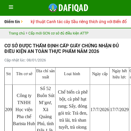
ay Hướng dẫn kỹ thuật Canh tác cây Sầu riêng thích ứng với Biến đổi khí 
Điểm tin
Trang chủ
Cấp mới GCN cơ sở đủ điều kiện ATTP
CƠ SỞ ĐƯỢC THẨM ĐỊNH CẤP GIẤY CHỨNG NHẬN ĐỦ
ĐIỀU KIỆN AN TOÀN THỰC PHẨM NĂM 2026
Cập nhật lúc: 08/01/2026
Địa chỉ sản
Ngày hết
Stt
Tên cơ sở
Loại hình
Ngày cấp
xuất
hiệu lực
Số 52
Chế biến cà phê
Công ty
Buôn Sút
bột, cà phê hạt
TNHH
M’grư,
rang; Sấy, đóng
209
Học viện
Xã
17/7/2026
17/7/2029
gói trà: Trà đen,
Pha chế
Quảng
trà lài, trà shan
Barista Hub
Phú, tỉnh
tuyết, trà olong
Đắk Lắk