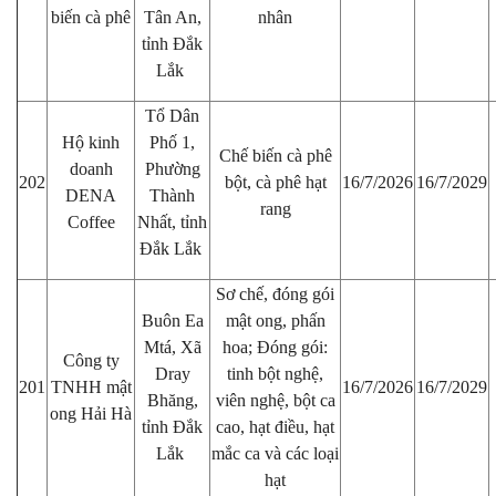
biến cà phê
Tân An,
nhân
tỉnh Đắk
Lắk
Tổ Dân
Hộ kinh
Phố 1,
Chế biến cà phê
doanh
Phường
202
bột, cà phê hạt
16/7/2026
16/7/2029
DENA
Thành
rang
Coffee
Nhất, tỉnh
Đắk Lắk
Sơ chế, đóng gói
Buôn Ea
mật ong, phấn
Mtá, Xã
hoa; Đóng gói:
Công ty
Dray
tinh bột nghệ,
201
TNHH mật
16/7/2026
16/7/2029
Bhăng,
viên nghệ, bột ca
ong Hải Hà
tỉnh Đắk
cao, hạt điều, hạt
Lắk
mắc ca và các loại
hạt