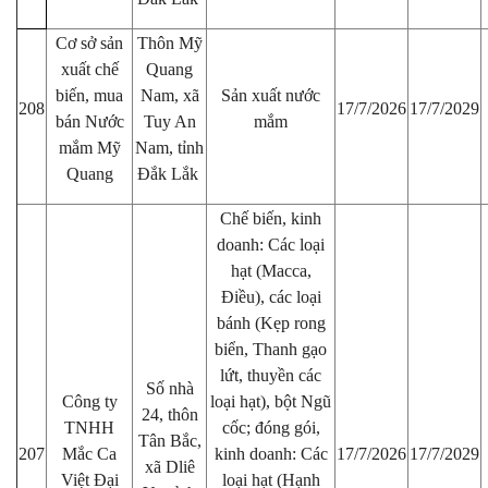
Cơ sở sản
Thôn Mỹ
xuất chế
Quang
biến, mua
Nam, xã
Sản xuất nước
208
17/7/2026
17/7/2029
bán Nước
Tuy An
mắm
mắm Mỹ
Nam, tỉnh
Quang
Đắk Lắk
Chế biến, kinh
doanh: Các loại
hạt (Macca,
Điều), các loại
bánh (Kẹp rong
biển, Thanh gạo
lứt, thuyền các
Số nhà
Công ty
loại hạt), bột Ngũ
24, thôn
TNHH
cốc; đóng gói,
Tân Bắc,
207
Mắc Ca
kinh doanh: Các
17/7/2026
17/7/2029
xã Dliê
Việt Đại
loại hạt (Hạnh