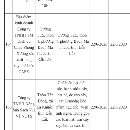
Lắk
Địa điểm
kinh doanh
Công ty
Đường
TNHH TM
TL5, thôn
Đường TL5, thôn
Dịch vụ
4, phường
4, phường Buôn Ma
164
22/6/2026
22/6/2029
Châu Phong
Buôn Ma
Thuột, tỉnh Đắk
– Xưởng sản
Thuột, tỉnh
Lắk
xuất rang
Đắk Lắk
xay chế biến
CAFE
Chế biến hạt điều
sấy, hạnh nhân sấy,
Thôn Tân
hạt bí, óc chó sấy,
Công ty
Đông, xã
hạt Granola; Bột
TNHH Nông
163
Ea Knuếc,
mầm ngũ cốc, Viên
22/6/2026
22/6/2029
Sản Sạch Vui
tỉnh Đắk
tinh nghệ; Đóng gói
Vẻ NUTS
Lắk
các loại hạt, trái cây
sấy, bột ca cao, tinh