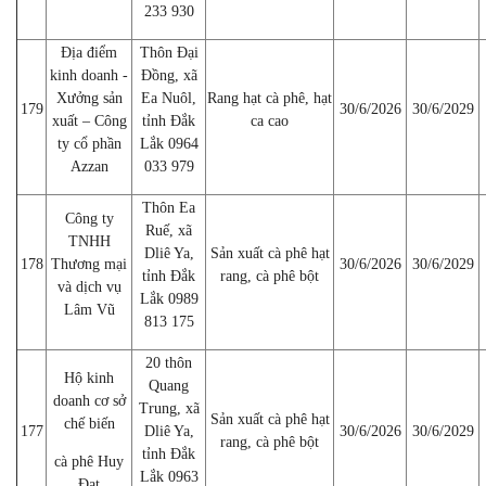
233 930
Địa điểm
Thôn Đại
kinh doanh -
Đồng, xã
Xưởng sản
Ea Nuôl,
Rang hạt cà phê, hạt
179
30/6/2026
30/6/2029
xuất – Công
tỉnh Đắk
ca cao
ty cổ phần
Lắk 0964
Azzan
033 979
Thôn Ea
Công ty
Ruế, xã
TNHH
Dliê Ya,
Sản xuất cà phê hạt
178
Thương mại
30/6/2026
30/6/2029
tỉnh Đắk
rang, cà phê bột
và dịch vụ
Lắk 0989
Lâm Vũ
813 175
20 thôn
Hộ kinh
Quang
doanh cơ sở
Trung, xã
Sản xuất cà phê hạt
chế biến
177
Dliê Ya,
30/6/2026
30/6/2029
rang, cà phê bột
tỉnh Đắk
cà phê Huy
Lắk 0963
Đạt