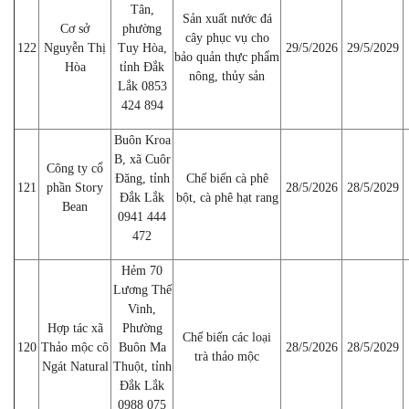
Tân,
Sản xuất nước đá
Cơ sở
phường
cây phục vụ cho
122
Nguyễn Thị
Tuy Hòa,
29/5/2026
29/5/2029
bảo quản thực phẩm
Hòa
tỉnh Đắk
nông, thủy sản
Lắk 0853
424 894
Buôn Kroa
B, xã Cuôr
Công ty cổ
Đăng, tỉnh
Chế biến cà phê
121
phần Story
28/5/2026
28/5/2029
Đắk Lắk
bột, cà phê hạt rang
Bean
0941 444
472
Hẻm 70
Lương Thế
Vinh,
Hợp tác xã
Phường
Chế biến các loại
120
Thảo mộc cô
Buôn Ma
28/5/2026
28/5/2029
trà thảo mộc
Ngát Natural
Thuột, tỉnh
Đắk Lắk
0988 075