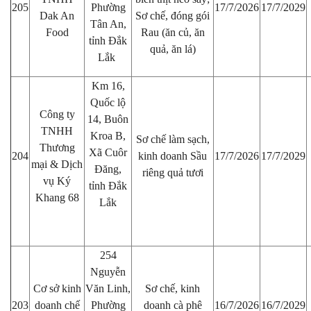
205
Phường
17/7/2026
17/7/2029
Dak An
Sơ chế, đóng gói
Tân An,
Food
Rau (ăn củ, ăn
tỉnh Đắk
quả, ăn lá)
Lắk
Km 16,
Quốc lộ
Công ty
14, Buôn
TNHH
Kroa B,
Sơ chế làm sạch,
Thương
Xã Cuôr
204
kinh doanh Sầu
17/7/2026
17/7/2029
mại & Dịch
Đăng,
riêng quả tươi
vụ Ký
tỉnh Đắk
Khang 68
Lắk
254
Nguyễn
Cơ sở kinh
Văn Linh,
Sơ chế, kinh
203
doanh chế
Phường
doanh cà phê
16/7/2026
16/7/2029