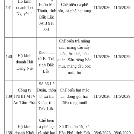
Hộ kinh
Buôn Ma
Chế biến cà phê
141
doanh Trí
11/6/2026
11/6/2029
Thuột, tỉnh
bột, cà phê hạt rang
Nguyễn 1
Đắk Lắk
0913 918
381
Chế biến trà mãng
cầu, mãng cầu sấy
Buôn Tu,
dẻo; Sơ chế, bảo
Hộ kinh
140
11/6/2026
11/6/2029
xã Ea Tul,
quản: Sầu riêng bóc
doanh Hải
tỉnh Đắk
múi, mãng cầu bóc
Đăng Niê
Lắk
múi, bơ
Số 36 Lê
Công ty
Duẩn, thôn
Chế biến hạt mắc
139
TNHH MTV
8, xã Ea
ca, đóng gói hạt
11/6/2026
11/6/2029
An Tâm Phát
Knốp, tỉnh
điều rang muối
Đắk Lắk
Chế biến
Hộ kinh
cà phê bột,
Số 81 thôn 15, xã
138
doanh Khôi
cà phê hạt
Hòa Phú, tỉnh Đắk
08/6/2026
08/6/2029