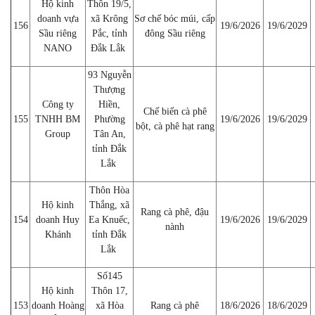
Hộ kinh
Thôn 19/5,
doanh vựa
xã Krông
Sơ chế bóc múi, cấp
156
19/6/2026
19/6/2029
Sầu riêng
Pắc, tỉnh
đông Sầu riêng
NANO
Đắk Lắk
93 Nguyễn
Thượng
Công ty
Hiền,
Chế biến cà phê
155
TNHH BM
Phường
19/6/2026
19/6/2029
bột, cà phê hạt rang
Group
Tân An,
tỉnh Đắk
Lắk
Thôn Hòa
Hộ kinh
Thắng, xã
Rang cà phê, đậu
154
doanh Huy
Ea Knuếc,
19/6/2026
19/6/2029
nành
Khánh
tỉnh Đắk
Lắk
Số145
Hộ kinh
Thôn 17,
153
doanh Hoàng
xã Hòa
Rang cà phê
18/6/2026
18/6/2029