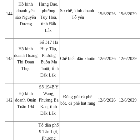
Hộ kinh
Hưng Đạo,
doanh yến
phường
Sơ chế, kinh doanh:
144
15/6/2026
15/6/2029
sào Nguyễn
Tuy Hoà,
Tổ yến
Dương
tỉnh Đắk
Lắk
Số 317 Hà
Hộ kinh
Huy Tập,
doanh Hoàng
Phường
143
Chế biến đậu khuôn
12/6/2026
12/6/2029
Thị Đoan
Buôn Ma
Thục
Thuột, tỉnh
Đắk Lắk
Số 194B Y
Hộ kinh
Wang,
Đóng gói cà phê
142
doanh Quán
Phường Ea
12/6/2026
12/6/2029
bột, cà phê hạt rang
Tuấn 194
Kao, tỉnh
Đắk Lắk
Tổ dân phố
9 Tân Lợi,
Phường