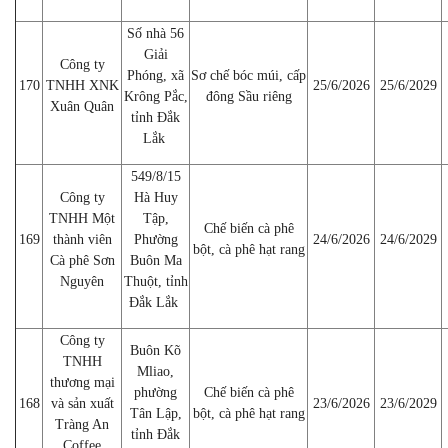
Số nhà 56
Giải
Công ty
Phóng, xã
Sơ chế bóc múi, cấp
170
TNHH XNK
25/6/2026
25/6/2029
Krông Pắc,
đông Sầu riêng
Xuân Quân
tỉnh Đắk
Lắk
549/8/15
Công ty
Hà Huy
TNHH Một
Tập,
Chế biến cà phê
169
thành viên
Phường
24/6/2026
24/6/2029
bột, cà phê hạt rang
Cà phê Sơn
Buôn Ma
Nguyên
Thuột, tỉnh
Đắk Lắk
Công ty
Buôn Kõ
TNHH
Mliao,
thương mại
phường
Chế biến cà phê
168
và sản xuất
23/6/2026
23/6/2029
Tân Lập,
bột, cà phê hạt rang
Tràng An
tỉnh Đắk
Coffee