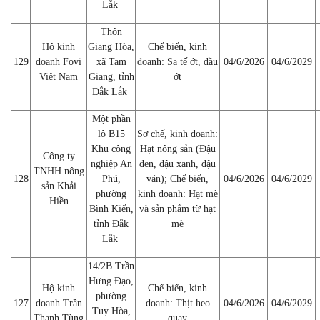
Lắk
Thôn
Hộ kinh
Giang Hòa,
Chế biến, kinh
129
doanh Fovi
xã Tam
doanh: Sa tế ớt, dầu
04/6/2026
04/6/2029
Việt Nam
Giang, tỉnh
ớt
Đắk Lắk
Một phần
lô B15
Sơ chế, kinh doanh:
Khu công
Hạt nông sản (Đậu
Công ty
nghiệp An
đen, đậu xanh, đậu
TNHH nông
128
Phú,
ván); Chế biến,
04/6/2026
04/6/2029
sản Khải
phường
kinh doanh: Hạt mè
Hiền
Bình Kiến,
và sản phẩm từ hạt
tỉnh Đắk
mè
Lắk
14/2B Trần
Hưng Đạo,
Hộ kinh
Chế biến, kinh
phường
127
doanh Trần
doanh: Thịt heo
04/6/2026
04/6/2029
Tuy Hòa,
Thanh Tùng
quay