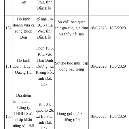
Ân
Phú, tỉnh
Đắk Lắk
Hộ kinh
số nhà 14-
Sơ chế, bảo quản
doanh vựa cá
16, xã Ea
152
thịt gia súc, gia cầm
18/6/2026
18/6/2029
sông Buôn
Wer, tỉnh
và thủy hải sản
Đôn
Đắk Lắk
Thôn 19/5,
Khu vực
Hộ kinh
Thái Bình
Sơ chế bóc múi, cấp
151
doanh Huỳnh
Dương, xã
18/6/2026
18/6/2029
đông Sầu riêng
Quang Hải
Krông Pắc,
tỉnh Đắk
Lắk
Địa điểm
kinh doanh -
Km 34,
Công ty
quốc lộ 26,
TNHH Xuất
Đóng gói quả Sầu
150
xã Ea Phê,
18/6/2026
18/6/2029
nhập khẩu
riêng tươi
tỉnh Đắk
nông sản Hải
Lắk