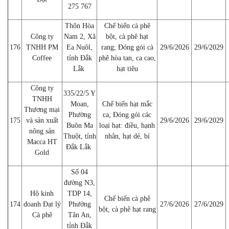
275 767
Thôn Hòa
Chế biến cà phê
Công ty
Nam 2, Xã
bột, cà phê hạt
176
TNHH PM
Ea Nuôl,
rang; Đóng gói cà
29/6/2026
29/6/2029
Coffee
tỉnh Đắk
phê hòa tan, ca cao,
Lắk
hạt tiêu
Công ty
335/22/5 Y
TNHH
Moan,
Chế biến hạt mắc
Thương mại
Phường
ca; Đóng gói các
175
và sản xuất
29/6/2026
29/6/2029
Buôn Ma
loại hạt: điều, hạnh
nông sản
Thuột, tỉnh
nhân, hạt dẻ, bí
Macca HT
Đắk Lắk
Gold
Số 04
đường N3,
Hộ kinh
TDP 14,
Chế biến cà phê
174
doanh Đạt lý
Phường
27/6/2026
27/6/2029
bột, cà phê hạt rang
Cà phê
Tân An,
tỉnh Đắk