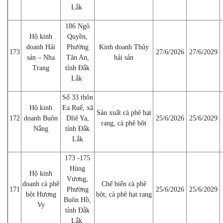
Lắk
186 Ngô
Hộ kinh
Quyền,
doanh Hải
Phường
Kinh doanh Thủy
173
27/6/2026
27/6/2029
sản – Nha
Tân An,
hải sản
Trang
tỉnh Đắk
Lắk
Số 33 thôn
Hộ kinh
Ea Ruế, xã
Sản xuất cà phê hạt
172
doanh Buôn
Dliê Ya,
25/6/2026
25/6/2029
rang, cà phê bột
Nắng
tỉnh Đắk
Lắk
173 -175
Hùng
Hộ kinh
Vương,
doanh cà phê
Chế biến cà phê
171
Phường
25/6/2026
25/6/2029
bột Hương
bột, cà phê hạt rang
Buôn Hồ,
Vy
tỉnh Đắk
Lắk