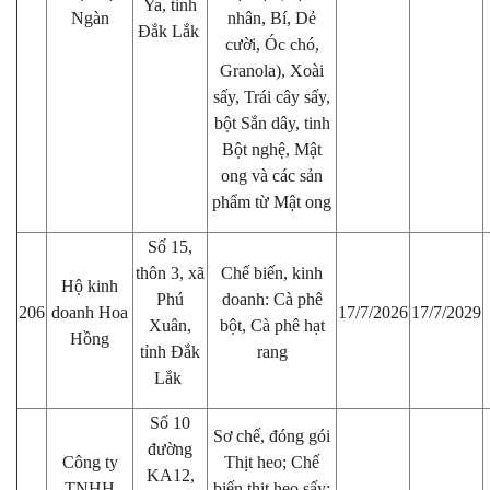
Ya, tỉnh
Ngàn
nhân, Bí, Dẻ
Đắk Lắk
cười, Óc chó,
Granola), Xoài
sấy, Trái cây sấy,
bột Sắn dây, tinh
Bột nghệ, Mật
ong và các sản
phẩm từ Mật ong
Số 15,
thôn 3, xã
Chế biến, kinh
Hộ kinh
Phú
doanh: Cà phê
206
doanh Hoa
17/7/2026
17/7/2029
Xuân,
bột, Cà phê hạt
Hồng
tỉnh Đắk
rang
Lắk
Số 10
Sơ chế, đóng gói
đường
Công ty
Thịt heo; Chế
KA12,
TNHH
biến thịt heo sấy;