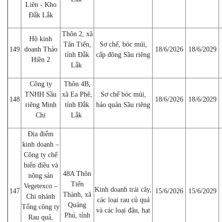
Liên - Kho
Đắk Lắk
Thôn 2, xã
Hộ kinh
Tân Tiến,
Sơ chế, bóc múi,
149
doanh Thảo
18/6/2026
18/6/2029
tỉnh Đắk
cấp đông Sầu riêng
Hiền 2
Lắk
Công ty
Thôn 4B,
TNHH Sầu
xã Ea Phê,
Sơ chế bóc múi,
148
18/6/2026
18/6/2029
riêng Minh
tỉnh Đắk
bảo quản Sầu riêng
Chi
Lắk
Địa điểm
kinh doanh –
Công ty chế
biến điều và
48A Thôn
nông sản
Tiến
Vegetexco –
Kinh doanh trái cây,
147
15/6/2026
15/6/2029
Thành, xã
Chi nhánh
các loại rau củ quả
Quảng
Tổng công ty
và các loại đậu, hạt
Phú, tỉnh
Rau quả,