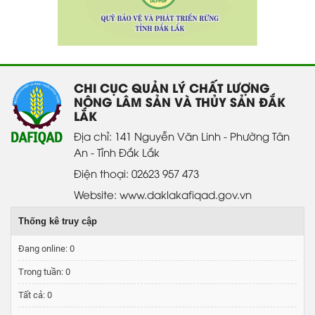
CHI CỤC QUẢN LÝ CHẤT LƯỢNG
NÔNG LÂM SẢN VÀ THỦY SẢN ĐẮK
LẮK
Địa chỉ: 141 Nguyễn Văn Linh - Phường Tân
An - Tỉnh Đắk Lắk
Điện thoại: 02623 957 473
Website: www.daklakafiqad.gov.vn
Thống kê truy cập
Đang online:
0
Trong tuần:
0
Tất cả:
0