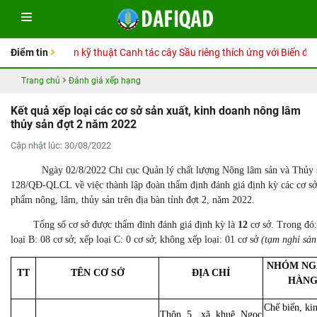
ổ tay Hướng dẫn kỹ thuật Canh tác cây Sầu riêng thích ứng với Biến đổi k
Điểm tin
Trang chủ
Đánh giá xếp hạng
Kết quả xếp loại các cơ sở sản xuất, kinh doanh nông lâm
thủy sản đợt 2 năm 2022
Cập nhật lúc: 30/08/2022
Ngày 02/8/2022 Chi cục Quản lý chất lượng Nông lâm sản và Thủy sả
128/QĐ-QLCL về việc thành lập đoàn thẩm định đánh giá định kỳ các cơ sở 
phẩm nông, lâm, thủy sản trên địa bàn tỉnh đợt 2, năm 2022.
Tổng số cơ sở được thẩm đinh đánh giá định kỳ là
12
cơ sở. Trong đó: 
loại B: 08 cơ sở; xếp loại C: 0 cơ sở; không xếp loại: 01 cơ sở
(tạm nghỉ sản
NHÓM NG
TT
TÊN CƠ SỞ
ĐỊA CHỈ
HÀN
Chế biến, ki
Thôn 5, xã khuê Ngọc