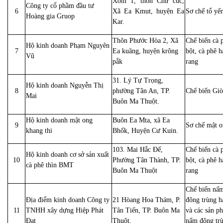
Xóm 1, thôn Chư cúc,
Công ty cổ phầm đầu tư
6
Xã Ea Kmut, huyện Ea
Sơ chế tổ yế
Hoàng gia Gruop
Kar.
Thôn Phước Hòa 2, Xã
Chế biến cà 
Hộ kinh doanh Phạm Nguyên
7
Ea kuăng, huyện krông
bột, cà phê h
Vũ
pắk
rang
31. Lý Tự Trọng,
Hộ kinh doanh Nguyễn Thị
8
phường Tân An, TP.
Chế biến Giò
Mai
Buôn Ma Thuột.
Hộ kinh doanh mật ong
Buôn Ea Mta, xã Ea
9
Sơ chế mật 
khang thi
Bhốk, Huyện Cư Kuin.
103. Mai Hắc Đế,
Chế biến cà 
Hộ kinh doanh cơ sở sản xuất
10
Phường Tân Thành, TP.
bột, cà phê h
cà phê thìn BMT
Buôn Ma Thuột
rang
Chế biến nấ
Địa điểm kinh doanh Công ty
21 Hòang Hoa Thám, P.
đông trùng h
11
TNHH xây dựng Hiệp Phát
Tân Tiến, TP. Buôn Ma
và các sản p
Đạt
Thuột.
nấm đông tr