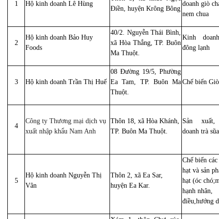
1
Hộ kinh doanh Lê Hùng
doanh giò ch
Điền, huyện Krông Bông
nem chua
40/2. Nguyễn Thái Bình,
Hộ kinh doanh Bảo Huy
Kinh doanh
2
xã Hòa Thắng, TP. Buôn
Foods
đông lạnh
Ma Thuột.
08 Đường 19/5, Phường
3
Hộ kinh doanh Trần Thị Huế
Ea Tam, TP. Buôn Ma
Chế biến Giò
Thuột.
Công ty Thương mại dịch vụ
Thôn 18, xã Hòa Khánh,
Sản xuất,
4
xuất nhập khẩu Nam Anh
TP. Buôn Ma Thuột.
doanh trà sũa
Chế biến các 
hạt và sản p
Hộ kinh doanh Nguyễn Thị
Thôn 2, xã Ea Sar,
5
hạt (óc chó;
Vân
huyện Ea Kar.
hạnh nhân,
điều,hướng 