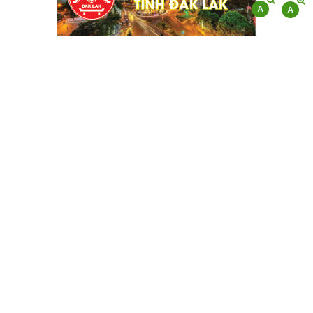
CHI CỤC QUẢN LÝ CHẤT LƯỢNG
NÔNG LÂM SẢN VÀ THỦY SẢN ĐẮK
LẮK
Địa chỉ: 141 Nguyễn Văn Linh - Phường Tân