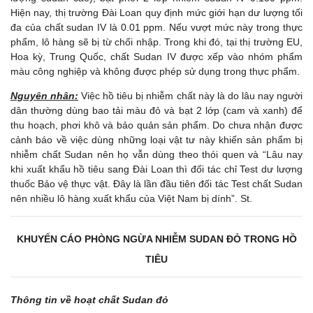
Hiện nay, thị trường Đài Loan quy định mức giới hạn dư lượng tối
đa của chất sudan IV là 0.01 ppm. Nếu vượt mức này trong thực
phẩm, lô hàng sẽ bị từ chối nhập. Trong khi đó, tại thị trường EU,
Hoa kỳ, Trung Quốc, chất Sudan IV được xếp vào nhóm phẩm
màu công nghiệp và không được phép sử dụng trong thực phẩm.
Nguyên nhân:
Việc hồ tiêu bị nhiễm chất này là do lâu nay người
dân thường dùng bao tải màu đỏ và bạt 2 lớp (cam và xanh) để
thu hoạch, phơi khô và bảo quản sản phẩm. Do chưa nhận được
cảnh báo về việc dùng những loại vật tư này khiến sản phẩm bị
nhiễm chất Sudan nên họ vẫn dùng theo thói quen và “Lâu nay
khi xuất khẩu hồ tiêu sang Đài Loan thì đối tác chỉ Test dư lượng
thuốc Bảo vệ thực vật. Đây là lần đầu tiên đối tác Test chất Sudan
nên nhiều lô hàng xuất khẩu của Việt Nam bị dính”. St.
KHUYẾN CÁO PHÒNG NGỪA NHIỄM SUDAN ĐỎ TRONG HỒ
TIÊU
Thông tin về hoạt chất Sudan đỏ