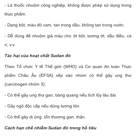
- Là thuốc nhuộm công nghiệp, không được phép sử dụng trong
thực phẩm.
- Dạng bột, màu đỏ cam, tan trong dầu, không tan trong nước.
- Dễ dùng để nhuộm giả màu cho ớt bột, tương ớt, dầu điều, cà
ri, v.v.
Tác hại của hoạt chất Sudan đỏ
Theo Tổ chức Y tế Thế giới (WHO) và Cơ quan An toàn Thực
phẩm Châu Âu (EFSA) xếp vào nhóm có thể gây ung thư
(carcinogen nhóm 3):
- Có thể gây ung thư gan, bàng quang nếu tích lũy lâu dài.
- Gây ngộ độc cấp nếu dùng lượng lớn.
- Có thể gây dị ứng, tổn thương gan, thận.
Cách hạn chế nhiễm Sudan đỏ trong hồ tiêu