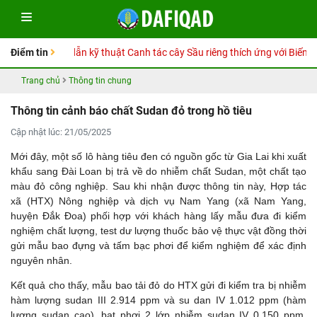
Sổ tay Hướng dẫn kỹ thuật Canh tác cây Sầu riêng thích ứng với Biến đổi
Điểm tin
Trang chủ
Thông tin chung
Thông tin cảnh báo chất Sudan đỏ trong hồ tiêu
Cập nhật lúc: 21/05/2025
Mới đây, một số lô hàng tiêu đen có nguồn gốc từ Gia Lai khi xuất
khẩu sang Đài Loan bị trả về do nhiễm chất Sudan, một chất tạo
màu đỏ công nghiệp. Sau khi nhận được thông tin này, Hợp tác
xã (HTX) Nông nghiệp và dịch vụ Nam Yang (xã Nam Yang,
huyện Đắk Đoa) phối hợp với khách hàng lấy mẫu đưa đi kiểm
nghiệm chất lượng, test dư lượng thuốc bảo vệ thực vật đồng thời
gửi mẫu bao đựng và tấm bạc phơi để kiểm nghiệm để xác định
nguyên nhân.
Kết quả cho thấy, mẫu bao tải đỏ do HTX gửi đi kiểm tra bị nhiễm
hàm lượng sudan III 2.914 ppm và su dan IV 1.012 ppm (hàm
lượng sudan cao), bạt phơi 2 lớp nhiễm sudan IV 0.150 ppm.