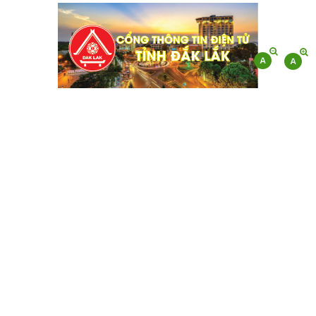
CHI CỤC QUẢN LÝ CHẤT LƯỢNG