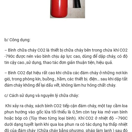
b/ Công dụng:
– Bình chữa cháy CO2 là thiết bị chữa cháy bên trong chứa khí CO2
-790c được nén vào bình chịu áp lực cao, dùng để dập cháy, có độ
tin cậy cao.,sử dụng, thao tác đơn giản thuận tiện, hiệu quả.
– Bình CO2 đạt hiệu rất cao khi chữa các đám cháy ở những nơi kín
gió, trong phòng kín, buồng., hầm, các thiết bị. điện… sau khi dập tắt
đám cháy không để lại dấu vết, không làm hư hỏng chất cháy.
c/ Cách sử dụng và nguyên lý chữa cháy:
Khi xảy ra cháy, xách bình CO2 tiếp cận đám cháy, một tay cầm loa
phun hướng vào gốc lửa tối thiểu là 0,5m còn tay kia mở van bình
hoặc bóp cò (Tùy theo từng loại bình). Khí CO2 ở nhiệt độ –790C
dưới dạng tuyết lạnh khi qua loa phun ra có tác dụng hạ thấp nhiệt
độ của đám cháy (Chữa cháy bằng phương. pháp làm lạnh ) sau đó