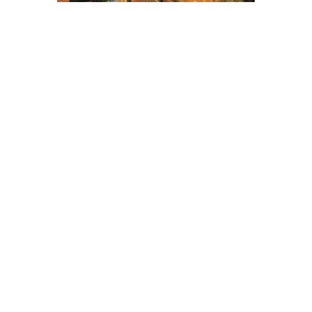
CHI CỤC QUẢN LÝ CHẤT LƯỢNG
NÔNG LÂM SẢN VÀ THỦY SẢN ĐẮK
LẮK
Địa chỉ: 141 Nguyễn Văn Linh - Phường Tân
An - Tỉnh Đắk Lắk
Điện thoại: 02623 957 473