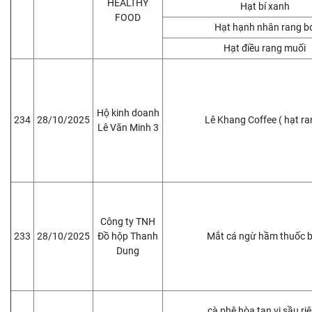
HEALTHY
Hạt bí xanh
FOOD
Hạt hạnh nhân rang b
Hạt điều rang muối
Hộ kinh doanh
234
28/10/2025
Lê Khang Coffee ( hạt ra
Lê Văn Minh 3
Công ty TNH
233
28/10/2025
Đồ hộp Thanh
Mắt cá ngừ hầm thuốc 
Dung
cà phê hòa tan vị sầu ri