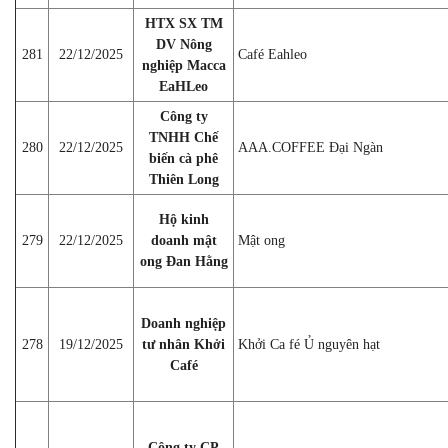
HTX SX TM
DV Nông
281
22/12/2025
Café Eahleo
nghiệp Macca
EaHLeo
Công ty
TNHH Chế
280
22/12/2025
AAA.COFFEE Đại Ngàn
biến cà phê
Thiên Long
Hộ kinh
279
22/12/2025
doanh mật
Mật ong
ong Đan Hằng
Doanh nghiệp
278
19/12/2025
tư nhân Khởi
Khởi Ca fé Ủ nguyên hạt
Café
Công ty CP