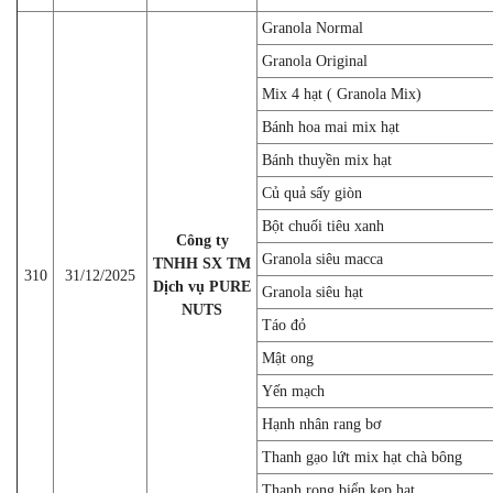
Granola Normal
Granola Original
Mix 4 hạt ( Granola Mix)
Bánh hoa mai mix hạt
Bánh thuyền mix hạt
Củ quả sấy giòn
Bột chuối tiêu xanh
Công ty
Granola siêu macca
TNHH SX TM
310
31/12/2025
Dịch vụ PURE
Granola siêu hạt
NUTS
Táo đỏ
Mật ong
Yến mạch
Hạnh nhân rang bơ
Thanh gạo lứt mix hạt chà bông
Thanh rong biển kẹp hạt