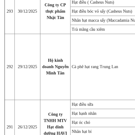
Hạt điều ( Casheus Nuts)
Công ty CP
293
30/12/2025
thực phẩm
Hạt điều bóc vỏ sấy (Casheus Nuts)
Nhật Tân
Nhân hạt macca sấy (Maccadamia Nu
Trà mãng cầu xiêm
Hộ kinh
292
29/12/2025
doanh Nguyễn
Cà phê hạt rang Trung Lan
Minh Tân
Hạt điều sữa
Hạt hạnh nhân
Công ty
TNHH MTV
Hạt óc chó
291
26/12/2025
Hạt dinh
Nhân hạt bí
dưỡng HAVI