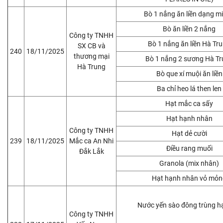
Bò 1 nắng ăn liền dạng m
Bò ăn liền 2 nắng
Công ty TNHH
Bò 1 nắng ăn liền Hà Tr
SX CB và
240
18/11/2025
thương mại
Bò 1 nắng 2 sương Hà T
Hà Trung
Bò que xí muội ăn liền
Ba chỉ heo lá then len
Hạt mắc ca sấy
Hạt hạnh nhân
Công ty TNHH
Hạt dẻ cười
239
18/11/2025
Mắc ca An Nhi
Điều rang muối
Đắk Lắk
Granola (mix nhân)
Hạt hạnh nhân vỏ mỏn
Nước yến sào đông trùng h
Công ty TNHH