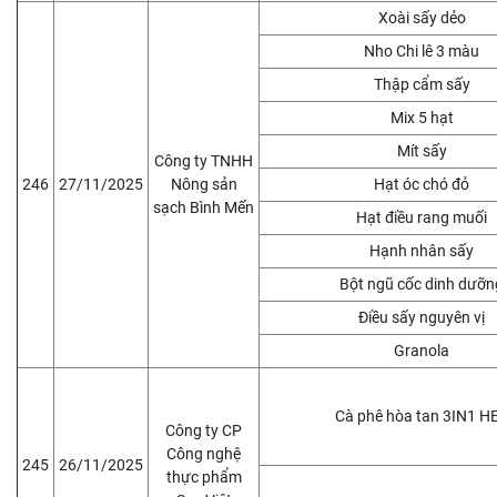
Xoài sấy dẻo
Nho Chi lê 3 màu
Thập cẩm sấy
Mix 5 hạt
Mít sấy
Công ty TNHH
246
27/11/2025
Nông sản
Hạt óc chó đỏ
sạch Bình Mến
Hạt điều rang muối
Hạnh nhân sấy
Bột ngũ cốc dinh dưỡn
Điều sấy nguyên vị
Granola
Cà phê hòa tan 3IN1 H
Công ty CP
Công nghệ
245
26/11/2025
thực phẩm