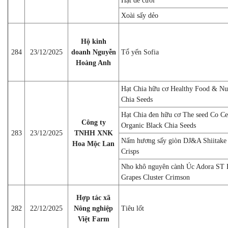
Hạt dẻ cười
Xoài sấy dẻo
Hộ kinh
284
23/12/2025
doanh Nguyễn
Tổ yến Sofia
Hoàng Anh
Hạt Chia hữu cơ Healthy Food & Nu
Chia Seeds
Hạt Chia đen hữu cơ The seed Co Cer
Công ty
Organic Black Chia Seeds
283
23/12/2025
TNHH XNK
Nấm hương sấy giòn DJ&A Shiitak
Hoa Mộc Lan
Crisps
Nho khô nguyên cành Úc Adora ST 
Grapes Cluster Crimson
Hợp tác xã
282
22/12/2025
Nông nghiệp
Tiêu lốt
Việt Farm