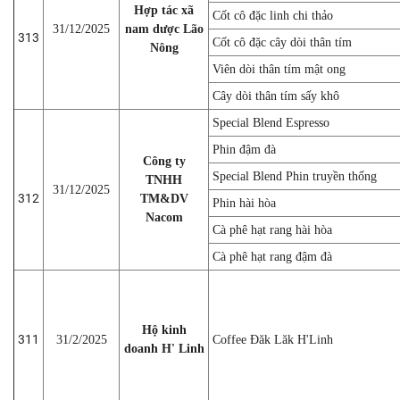
Hợp tác xã
Cốt cô đặc linh chi thảo
31/12/2025
nam dược Lão
313
Cốt cô đặc cây dòi thân tím
Nông
Viên dòi thân tím mật ong
Cây dòi thân tím sấy khô
Special Blend Espresso
Phin đậm đà
Công ty
Special Blend Phin truyền thống
TNHH
31/12/2025
312
TM&DV
Phin hài hòa
Nacom
Cà phê hạt rang hài hòa
Cà phê hạt rang đậm đà
Hộ kinh
311
31/2/2025
Coffee Đăk Lăk H'Linh
doanh H' Linh