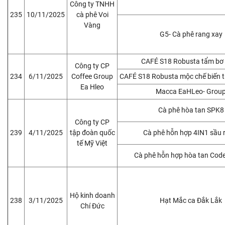
Công ty TNHH
235
10/11/2025
cà phê Voi
Vàng
G5- Cà phê rang xay
CAFÉ S18 Robusta tẩm bơ
Công ty CP
234
6/11/2025
Coffee Group
CAFÉ S18 Robusta mộc chế biến t
Ea Hleo
Macca EaHLeo- Grou
Cà phê hòa tan SPK8
Công ty CP
239
4/11/2025
tập đoàn quốc
Cà phê hỗn hợp 4IN1 sầu 
tế Mỹ Việt
Cà phê hỗn hợp hòa tan Code
Hộ kinh doanh
238
3/11/2025
Hạt Mắc ca Đắk Lắk
Chí Đức