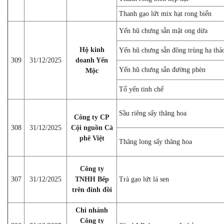
Thanh gạo lứt mix hạt rong biển
Yến hũ chưng sẵn mật ong dừa
Hộ kinh
Yến hũ chưng sẵn đông trùng hạ thả
309
31/12/2025
doanh Yến
Yến hũ chưng sẵn đường phèn
Mộc
Tổ yến tinh chế
Sầu riêng sấy thăng hoa
Công ty CP
308
31/12/2025
Cội nguồn Cà
phê Việt
Thăng long sấy thăng hoa
Công ty
307
31/12/2025
TNHH Bếp
Trà gạo lứt lá sen
trên đỉnh đồi
Chi nhánh
Công ty