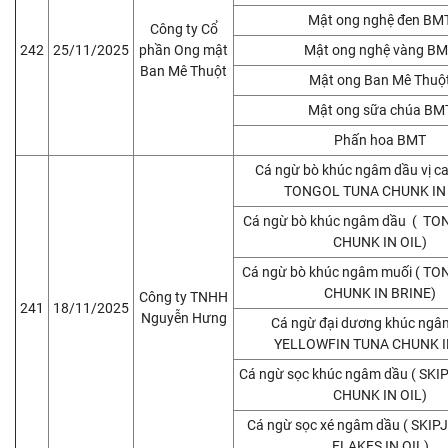
Mật ong nghệ đen BM
Công ty Cổ
242
25/11/2025
phần Ong mật
Mật ong nghệ vàng B
Ban Mê Thuột
Mật ong Ban Mê Thuộ
Mật ong sữa chúa BM
Phấn hoa BMT
Cá ngừ bò khúc ngâm dầu vị ca
TONGOL TUNA CHUNK IN 
Cá ngừ bò khúc ngâm dầu ( T
CHUNK IN OIL)
Cá ngừ bò khúc ngâm muối ( T
CHUNK IN BRINE)
Công ty TNHH
241
18/11/2025
Nguyễn Hưng
Cá ngừ đại dương khúc ngâ
YELLOWFIN TUNA CHUNK I
Cá ngừ sọc khúc ngâm dầu ( SK
CHUNK IN OIL)
Cá ngừ sọc xé ngâm dầu ( SKI
FLAKES IN OIL)