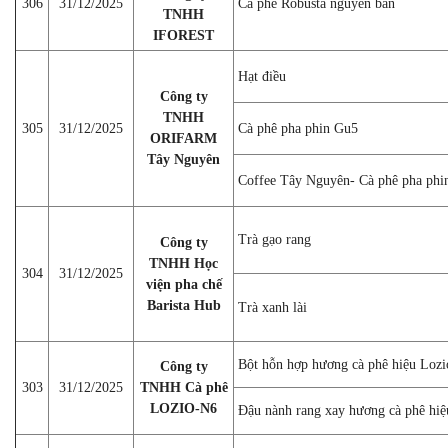
306
31/12/2025
Cà phê Robusta nguyên bản
TNHH
IFOREST
Hạt điều
Công ty
TNHH
305
31/12/2025
Cà phê pha phin Gu5
ORIFARM
Tây Nguyên
Coffee Tây Nguyên- Cà phê pha phi
Trà gạo rang
Công ty
TNHH Học
304
31/12/2025
viện pha chế
Barista Hub
Trà xanh lài
Bột hỗn hợp hương cà phê hiệu Lozi
Công ty
303
31/12/2025
TNHH Cà phê
LOZIO-N6
Đậu nành rang xay hương cà phê hiệ