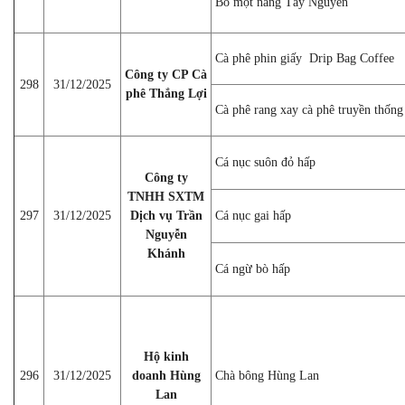
Bò một nắng Tây Nguyên
Cà phê phin giấy Drip Bag Coffee
Công ty CP Cà
298
31/12/2025
phê Thắng Lợi
Cà phê rang xay cà phê truyền thống
Cá nục suôn đỏ hấp
Công ty
TNHH SXTM
297
31/12/2025
Dịch vụ Trần
Cá nục gai hấp
Nguyễn
Khánh
Cá ngừ bò hấp
Hộ kinh
296
31/12/2025
doanh Hùng
Chà bông Hùng Lan
Lan