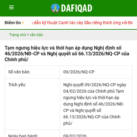
Sổ tay Hướng dẫn kỹ thuật Canh tác cây Sầu riêng thích ứng với Biến đ
Điểm tin
Trang chủ
văn bản
Tạm ngưng hiệu lực và thời hạn áp dụng Nghị định số
46/2026/NĐ-CP và Nghị quyết số 66.13/2026/NQ-CP của
Chính phủ/
Số văn bản:
09/2026/NQ-CP
Trích yếu:
Nghị quyết 09/2026/NQ-CP ngày
04/02/2026 của Chính phủ Tạm
ngưng hiệu lực và thời hạn áp
dụng Nghị định số 46/2026/NĐ-
CP và Nghị quyết số
66.13/2026/NQ-CP của Chính
phủ/
Ngày ban hành:
09/02/2026